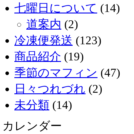
七曜日について
(14)
道案内
(2)
冷凍便発送
(123)
商品紹介
(19)
季節のマフィン
(47)
日々つれづれ
(2)
未分類
(14)
カレンダー