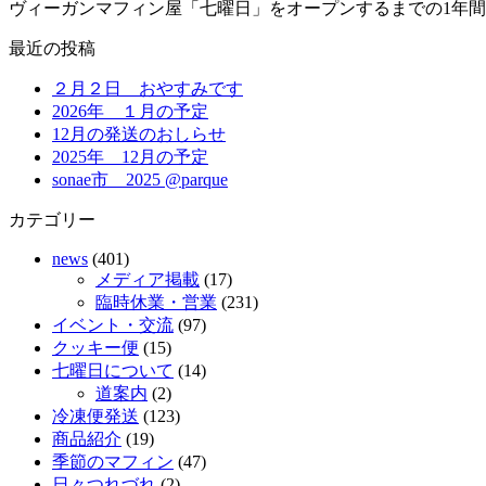
ヴィーガンマフィン屋「七曜日」をオープンするまでの1年
最近の投稿
２月２日 おやすみです
2026年 １月の予定
12月の発送のおしらせ
2025年 12月の予定
sonae市 2025 @parque
カテゴリー
news
(401)
メディア掲載
(17)
臨時休業・営業
(231)
イベント・交流
(97)
クッキー便
(15)
七曜日について
(14)
道案内
(2)
冷凍便発送
(123)
商品紹介
(19)
季節のマフィン
(47)
日々つれづれ
(2)