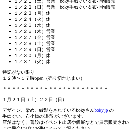
１／２１（土）営業 boky手ぬぐい＆布小物販売
１／２２（日）営業 boky手ぬぐい＆布小物販売
１／２３（月）休
１／２４（火）休
１／２５（水）休
１／２６（木）営業
１／２７（金）営業
１／２８（土）営業
１／２９（日）営業
１／３０（月）休
１／３１（火）休
特記がない限り
１２時〜１７時open（売り切れじまい）
＊＊＊＊＊＊＊＊＊＊＊＊＊＊＊＊＊＊＊＊＊＊＊
１月２１日（土）２２日（日）
デザイン、染め、縫製をされているbokyさん
boky.jp
の
手ぬぐい、布小物の販売 がございます。
店舗はなく、普段はイベント出店や個展などで展示販売され
この機会にぜひお手にとってご覧ください。