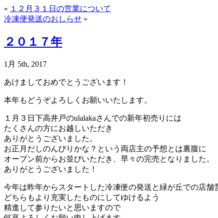
«
１２月３１日の営業について
冷凍便発送のおしらせ
»
２０１７年
1月 5th, 2017
あけましておめでとうございます！
本年もどうぞよろしくお願いいたします。
１月３日下高井戸のulalakaさんでの新年初売りには
たくさんの方にお越しいただき
ありがとうございました。
お正月だしのんびりかな？という両店主の予想とは裏腹に
オープン前からお並びいただき、早々の完売となりました。
ありがとうございました！
今年は昨年からスタートした冷凍便の発送と緑が丘での店舗
どちらもより充実したものにしてゆけるよう
精進して参りたいと思いますので
何卒よろしくお願い申し上げます。