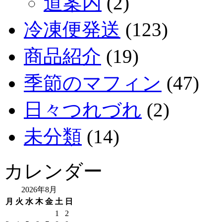
道案内
(2)
冷凍便発送
(123)
商品紹介
(19)
季節のマフィン
(47)
日々つれづれ
(2)
未分類
(14)
カレンダー
2026年8月
月
火
水
木
金
土
日
1
2