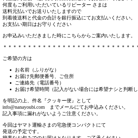
何度もご利用いただいているリピーター さまは
送料元払いでお送りいたしますので
到着後送料と代金の合計を銀行振込にてお支払いください。
お支払い期日はお守りください
お申込みいただきました時にこちらからご案内いたします。
＊＊＊＊＊＊＊＊＊＊＊＊＊＊＊＊＊＊＊＊＊＊＊＊＊＊＊
ご希望の方は
お名前（ふりがな）
お届け先郵便番号、ご住所
ご連絡先（電話番号）
お届け希望時間（記入がない場合には希望ナシと判断し
を明記の上、件名『クッキー便』として
info@nanayoubi.com までメールにてお申込みください。
記入事項に漏れがないようご注意ください。
今回はヤマト運輸さまの宅急便コンパクトにて
発送の予定です。
簡素なお包みでのお届けとなります、ご了承ください。