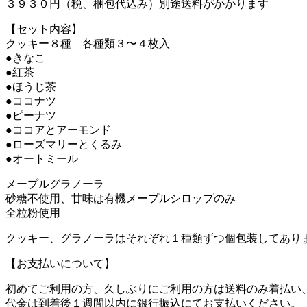
３９３０円（税、梱包代込み）別途送料がかかります
【セット内容】
クッキー８種 各種類３〜４枚入
●きなこ
●紅茶
●ほうじ茶
●ココナツ
●ピーナツ
●ココアとアーモンド
●ローズマリーとくるみ
●オートミール
メープルグラノーラ
砂糖不使用、甘味は有機メープルシロップのみ
全粒粉使用
クッキー、グラノーラはそれぞれ１種類ずつ個包装してあり
【お支払いについて】
初めてご利用の方、久しぶりにご利用の方は送料のみ着払い
代金は到着後１週間以内に銀行振込にてお支払いください。