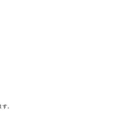
ます。
、