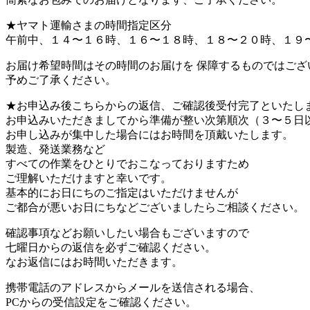
★ヤマト運輸さまの時間指定区分
午前中、１４〜１６時、１６〜１８時、１８〜２０時、１９
お届け希望時間はその時間のお届けを 保障するものではござ
予めご了承ください。
★お申込み後こちらからの返信、ご確認後受付完了といたし
お申込みいただきましてから準備が整い次第順次（３〜５日
お申し込みが集中した場合にはお時間を頂戴いたします。
製造、発送業務など
すべての作業をひとりでおこなっておりますため
ご理解いただけますと幸いです。
基本的にお日にちのご指定はいただけませんが
ご都合が悪いお日にちなどございましたらご相談ください。
確認事項などお願いしたい場合もございますので
七曜日からの返信を必ずご確認ください。
なお返信にはお時間いただきます。
携帯電話のアドレスからメールを送信される場合、
PCからの受信設定をご確認ください。