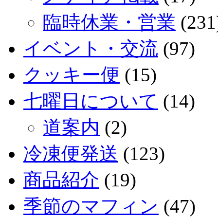
臨時休業・営業
(231
イベント・交流
(97)
クッキー便
(15)
七曜日について
(14)
道案内
(2)
冷凍便発送
(123)
商品紹介
(19)
季節のマフィン
(47)